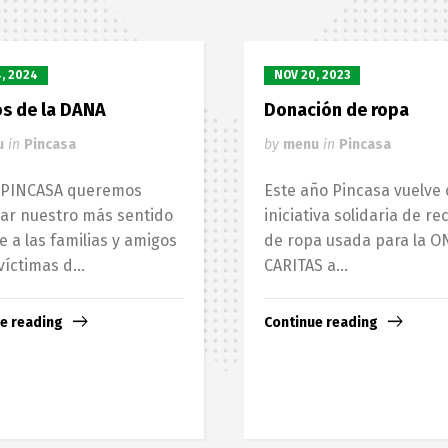
, 2024
NOV 20, 2023
os de la DANA
Donación de ropa
u
in
Pincasa
by
menu
in
Pincasa
 PINCASA queremos
Este año Pincasa vuelve 
ar nuestro más sentido
iniciativa solidaria de re
 a las familias y amigos
de ropa usada para la O
víctimas d...
CARITAS a...
e reading
Continue reading