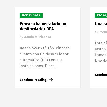
NOV 22, 2022
DIC 20
Pincasa ha instalado un
Una s
desfibrilador DEA
by
men
by
Admin
in
Pincasa
Este añ
Desde ayer 21/11/22 Pincasa
acabo l
cuenta con un desfibrilador
llamad
automático (DEA) en sus
Navidad
instalaciones. Pinca...
Continu
Continue reading