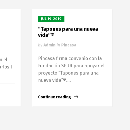
JUL 19, 2019
“Tapones para una nueva
vida”®
by
Admin
in
Pincasa
e
Pincasa firma convenio con la
n el
Fundación SEUR para apoyar el
rlos I
proyecto “Tapones para una
nueva vida”®....
Continue reading