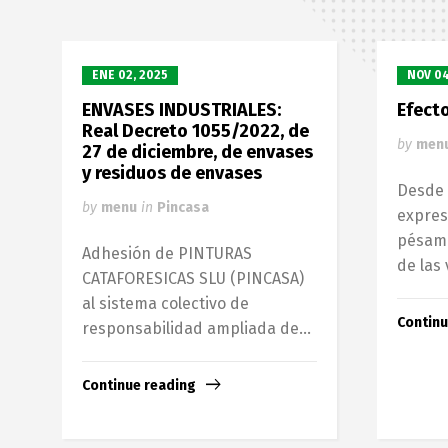
ENE 02, 2025
NOV 04
ENVASES INDUSTRIALES:
Efect
Real Decreto 1055/2022, de
by
men
27 de diciembre, de envases
y residuos de envases
Desde
by
menu
in
Pincasa
expres
pésame
Adhesión de PINTURAS
de las 
CATAFORESICAS SLU (PINCASA)
al sistema colectivo de
Continu
responsabilidad ampliada de...
Continue reading