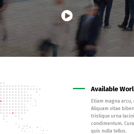
Available Wor
Etiam magna arcu, u
Aliquam vitae biben
tristique urna lacin
condimentum. Curab
quis nulla tellus.