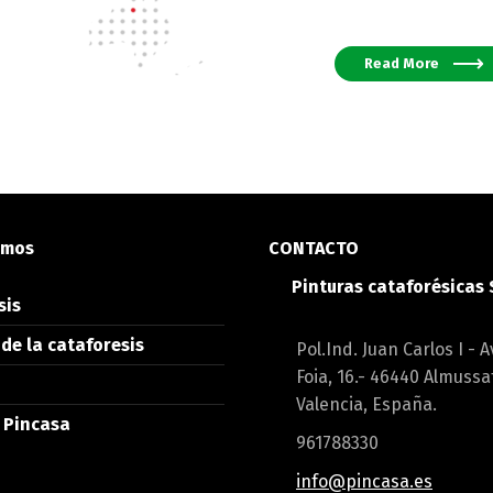
Read More
emos
CONTACTO
Pinturas cataforésicas
sis
de la cataforesis
Pol.Ind. Juan Carlos I - A
Foia, 16.- 46440 Almussa
Valencia, España.
s Pincasa
961788330
info@pincasa.es