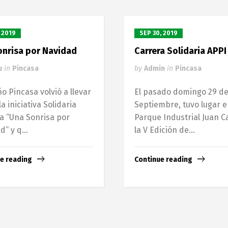
, 2019
SEP 30, 2019
onrisa por Navidad
Carrera Solidaria APPI
u
in
Pincasa
by
Admin
in
Pincasa
o Pincasa volvió a llevar
El pasado domingo 29 d
a iniciativa Solidaria
Septiembre, tuvo lugar e
a “Una Sonrisa por
Parque Industrial Juan Ca
” y q...
la V Edición de...
e reading
Continue reading