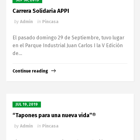
SEP 30, 2019
Carrera Solidaria APPI
by
Admin
in
Pincasa
El pasado domingo 29 de Septiembre, tuvo lugar
en el Parque Industrial Juan Carlos I la V Edición
de...
Continue reading
JUL 19, 2019
“Tapones para una nueva vida”®
by
Admin
in
Pincasa