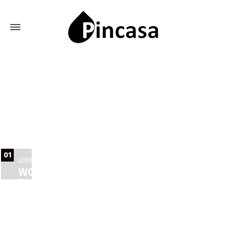
01
LOREM IPSUM DOLOR SIT AMET, CONSECTETUR ADIPISCING ELIT
WORK WITH WORLD CLASS EXPERTS
FOR YOUR NEXT PROJECT